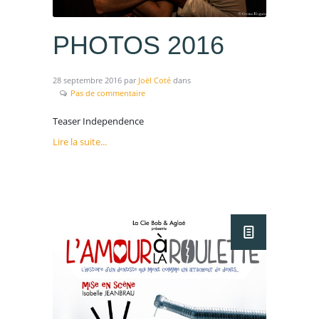
PHOTOS 2016
28 septembre 2016
par
Joël Coté
dans
Pas de commentaire
Teaser Independence
Lire la suite...