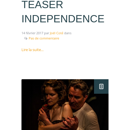
TEASER
INDEPENDENCE
14 février 2017
par
Joël Coté
dans
Pas de commentaire
Lire la suite...