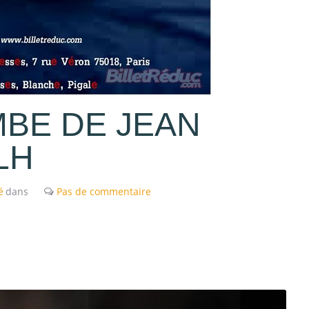
BE DE JEAN
LH
é
dans
Pas de commentaire