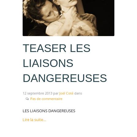
TEASER LES
LIAISONS
DANGEREUSES
CONTACTEZ-NOUS
12 septembre 2013
par
Joël Coté
dans
Pas de commentaire
LES LIAISONS DANGEREUSES
Lire la suite...